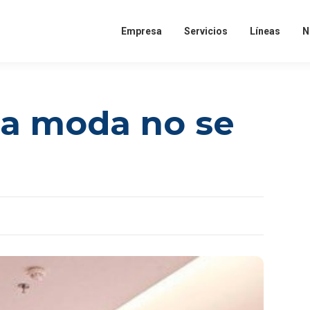
Empresa
Servicios
Líneas
N
 la moda no se
idad de desarrollar y potenciar tus habilidades personales y pro
 y con el respaldo de una marca con más de cinco décadas en el 
s en el siguiente formulario. Nos contactaremos contigo a la br
postulas:
CONOCE MÁS