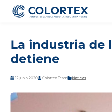
La industria de
detiene
Te ofrecemos la oportun
grato ambiente laboral
todos tus dato
12 junio 2020
Colortex Team
Noticias
Cargo al que 