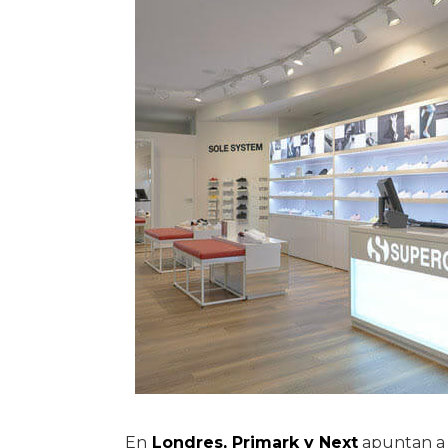
En
Londres, Primark y Next
apuntan a r