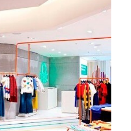
BRE LAS TENDENC
les:
 y recibe lo último de las noticias, novedades y lanzamientos del mu
He leído y acepto la
Política de Privacidad