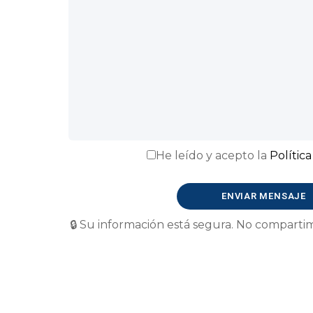
He leído y acepto la
Polític
Por
favor,
deja
🔒 Su información está segura. No compartim
este
campo
vacío.