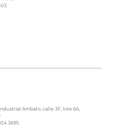
IAS
803.
ndo textil.
ndustrial Ambato, calle 3F, lote 6A,
r
924 3695.