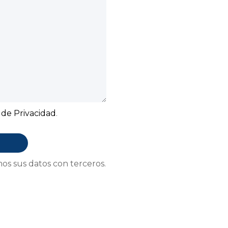
Subir su cv*
a de Privacidad
.
os sus datos con terceros.