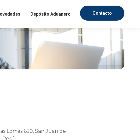
Contacto
ovedades
Depósito Aduanero
fesionales, dentro de un
mercado textil. Ingresa
evedad posible.
Las Lomas 650, San Juan de
– Perú.