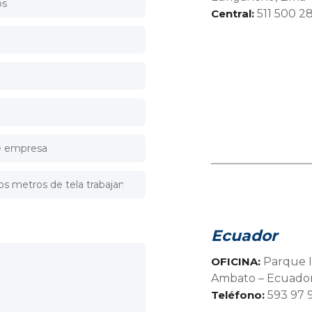
BRE LAS TENDENC
Central:
511 500 2
les:
 y recibe lo último de las noticias, novedades y lanzamientos del mu
He leído y acepto la
Política de Privacidad
Ecuador
OFICINA:
Parque I
Ambato – Ecuado
Teléfono:
593 97 