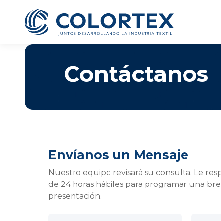
Contáctanos
Te ofrecemos la oportun
grato ambiente laboral
Envíanos un Mensaje
todos tus dato
Nuestro equipo revisará su consulta. Le r
Cargo al que 
de 24 horas hábiles para programar una br
presentación.