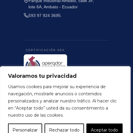
Parque Industrial Ambato, calle 3F,
lote 6A, Ambato - Ecuador
593 97 924 3695.
CERTIFICACIÓN OEA
Valoramos tu privacidad
Terminos y Condiciones
Politica de Privacidad
Usamos cookies para mejorar su experiencia de
© 2026 Colortex Perú. Todos los derechos
navegación, mostrarle anuncios o contenidos
personalizados y analizar nuestro tráfico. Al hacer clic
reservados
en “Aceptar todo” usted da su consentimiento a
.
nuestro uso de las cookies.
Personalizar
Rechazar todo
Aceptar todo