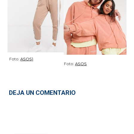
He leído y acepto la
Política de Privacidad
.
Foto:
ASOS)
Foto:
ASOS
DEJA UN COMENTARIO