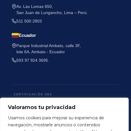
Av. Las Lomas 650,
San Juan de Lurigancho, Lima – Perú.
511 500 2803
Ecuador
He leído y acepto la
Política de Privacidad
.
Parque Industrial Ambato, calle 3F,
lote 6A, Ambato - Ecuador
593 97 924 3695.
CERTIFICACIÓN OEA
Valoramos tu privacidad
Usamos cookies para mejorar su experiencia de
navegación, mostrarle anuncios o contenidos
Terminos y Condiciones
Politica de Privacidad