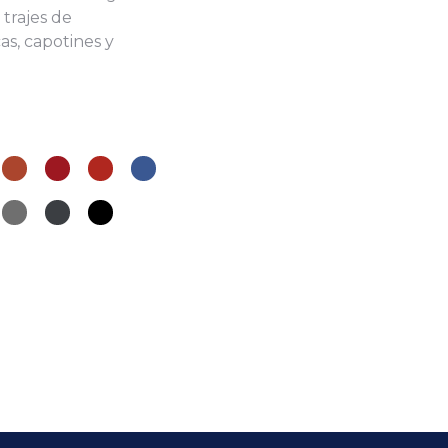
 trajes de
as, capotines y