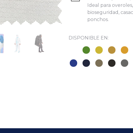
Ideal para overoles,
les:
bioseguridad, casac
ponchos.
DISPONIBLE EN:
He leído y acepto la
Política de Privacidad