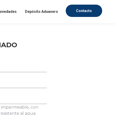
Contacto
ovedades
Depósito Aduanero
MADO
fesionales, dentro de un
mercado textil. Ingresa
evedad posible.
IAS
ad impermeable, con
resistente al agua.
ndo textil.