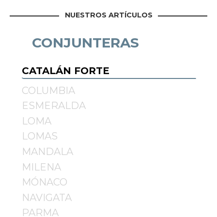
NUESTROS ARTÍCULOS
Datos personales:
He leído y acepto la
Política de Privacidad
CONJUNTERAS
CATALÁN FORTE
COLUMBIA
ESMERALDA
LOMA
LOMAS
MANDALA
MILENA
MÓNACO
NAVIGATA
PARMA