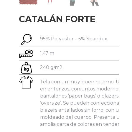
CATALÁN FORTE
95% Polyester – 5% Spandex
He leído y acepto la
Política de Privacidad
.
1.47 m
240 g/m2
Tela con un muy buen retorno. Utiliza
en enterizos, conjuntos modernos,
pantalones ‘paper bags’ o blazers
‘oversize’. Se pueden confeccionar
blazers entallados sin forro, con un gr
moldeado del cuerpo. Presenta una
amplia carta de colores en tendencia.