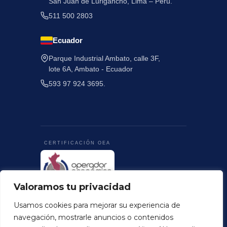
San Juan de Lurigancho, Lima – Perú.
511 500 2803
Ecuador
Parque Industrial Ambato, calle 3F,
lote 6A, Ambato - Ecuador
593 97 924 3695.
CERTIFICACIÓN OEA
Valoramos tu privacidad
Terminos y Condiciones
Politica de Privacidad
Usamos cookies para mejorar su experiencia de
navegación, mostrarle anuncios o contenidos
© 2026 Colortex Perú. Todos los derechos