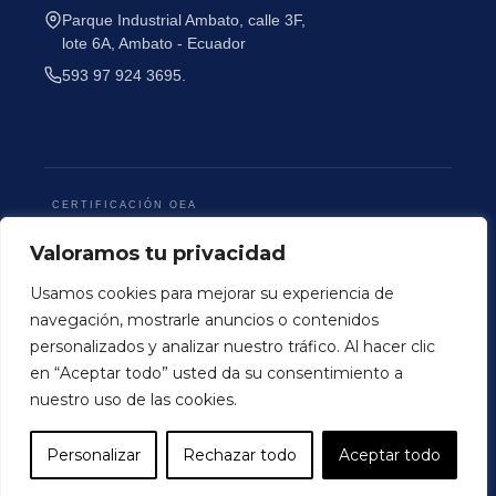
Parque Industrial Ambato, calle 3F,
lote 6A, Ambato - Ecuador
593 97 924 3695.
CERTIFICACIÓN OEA
Valoramos tu privacidad
Usamos cookies para mejorar su experiencia de
navegación, mostrarle anuncios o contenidos
Terminos y Condiciones
Politica de Privacidad
personalizados y analizar nuestro tráfico. Al hacer clic
© 2026 Colortex Perú. Todos los derechos reservados
en “Aceptar todo” usted da su consentimiento a
.
nuestro uso de las cookies.
Personalizar
Rechazar todo
Aceptar todo