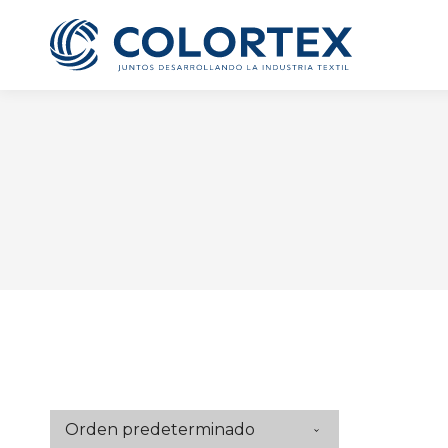
Te ofrecemos la oportun
grato ambiente laboral
todos tus dato
Cargo al que 
SO