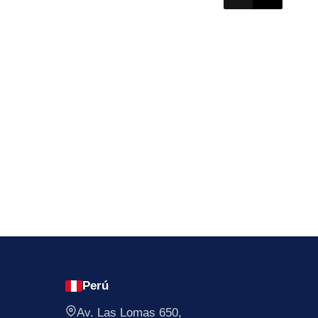
ndo textil.
Perú
Av. Las Lomas 650,