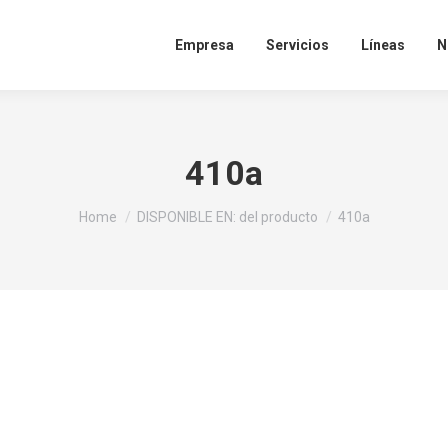
Empresa
Servicios
Líneas
N
410a
You are here:
Home
DISPONIBLE EN: del producto
410a
idad de desarrollar y potenciar tus habilidades personales y pro
 y con el respaldo de una marca con más de cinco décadas en el 
s en el siguiente formulario. Nos contactaremos contigo a la br
CONOCE MÁS
postulas:
BRE LAS TENDENC