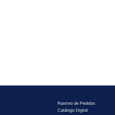
les:
 y recibe lo último de las noticias, novedades y lanzamientos del mu
He leído y acepto la
Política de Privacidad
Rastreo de Pedidos
Catálogo Digital