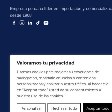
Empresa peruana líder en importación y comercializaci
desde 1968
Valoramos tu privacidad
Usamos cookies para mejorar su experiencia de
navegación, mostrarle anuncios o contenidos
Terminos y Condiciones
Politica de Privacidad
personalizados y analizar nuestro tráfico. Al hacer clic
en “Aceptar todo” usted da su consentimiento a
© 2026 Colortex Perú. Todos los derechos reservados
nuestro uso de las cookies.
Personalizar
Rechazar todo
Aceptar todo