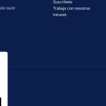
Suscríbete
ón textil
Trabaja con nosotros
Intranet
Subir su cv*