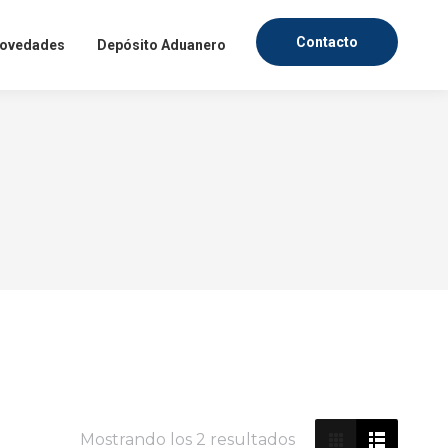
Contacto
ovedades
Depósito Aduanero
fesionales, dentro de un
mercado textil. Ingresa
evedad posible.
IAS
Mostrando los 2 resultados