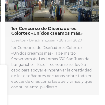
1er Concurso de Diseñadores
Colortex «Unidos creamos más»
Eventos
By
admin_user
28 abril 2020
1er Concurso de Diseñadores Colortex
«Unidos creamos más» 11 de marzo
Showroom Av. Las Lomas 650 San Juan de
Lurigancho . Este 1º concurso se llevó a
cabo para apoyar e incentivar la creatividad
de los diseñadores peruanos, sobre todo en
épocas de crisis como las que vivimos; y que
con su talento, pudieran…