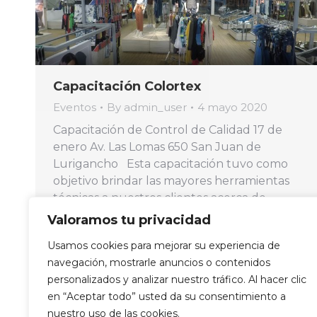
Capacitación Colortex
Eventos
By
admin_user
4 mayo 2020
Capacitación de Control de Calidad 17 de
enero Av. Las Lomas 650 San Juan de
Lurigancho Esta capacitación tuvo como
objetivo brindar las mayores herramientas
técnicas a nuestros clientes acerca de
nuestros procesos de control de calidad.
Valoramos tu privacidad
Los temas abordados fueron
Usamos cookies para mejorar su experiencia de
principalmente el sistema de puntuación
navegación, mostrarle anuncios o contenidos
para tejidos planos, el ensayo de control
personalizados y analizar nuestro tráfico. Al hacer clic
de…
en “Aceptar todo” usted da su consentimiento a
nuestro uso de las cookies.