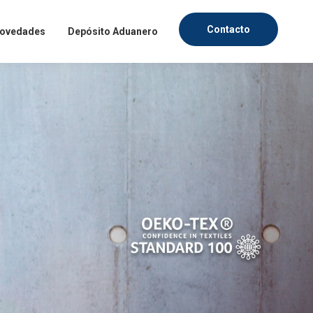
Contacto
ovedades
Depósito Aduanero
fesionales, dentro de un
mercado textil. Ingresa
evedad posible.