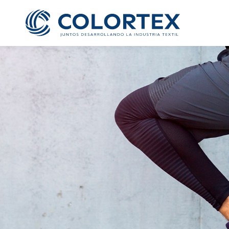
Te ofrecemos la oportun
grato ambiente laboral
todos tus dato
Cargo al que 