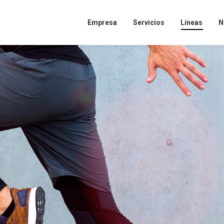
Empresa
Servicios
Líneas
N
idad de desarrollar y potenciar tus habilidades personales y pro
 y con el respaldo de una marca con más de cinco décadas en el 
s en el siguiente formulario. Nos contactaremos contigo a la br
postulas:
CONOCE MÁS