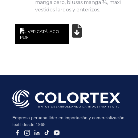
manga cero, blusas manga ¾, maxi
vestidos largos y enterizos.
VER CATÁLAGO
PDF
Subir su cv*
Empresa peruana líder en importación y comercialización
textil desde 1968