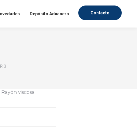
Contacto
ovedades
Depósito Aduanero
R 3
fesionales, dentro de un
mercado textil. Ingresa
 Rayón viscosa
evedad posible.
IAS
ndo textil.