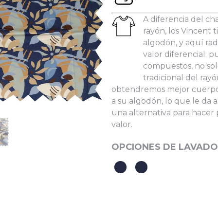
les:
A diferencia del ch
rayón, los Vincent
algodón, y aquí rad
valor diferencial; 
compuestos, no sol
He leído y acepto la
Política de Privacidad
tradicional del rayó
obtendremos mejor cuerpo y
a su algodón, lo que le da a
una alternativa para hacer
valor.