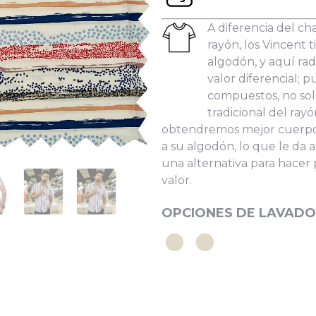
les:
A diferencia del ch
rayón, los Vincent
algodón, y aquí rad
valor diferencial; 
compuestos, no sol
He leído y acepto la
Política de Privacidad
tradicional del rayó
obtendremos mejor cuerpo y
a su algodón, lo que le da a
una alternativa para hacer
valor.