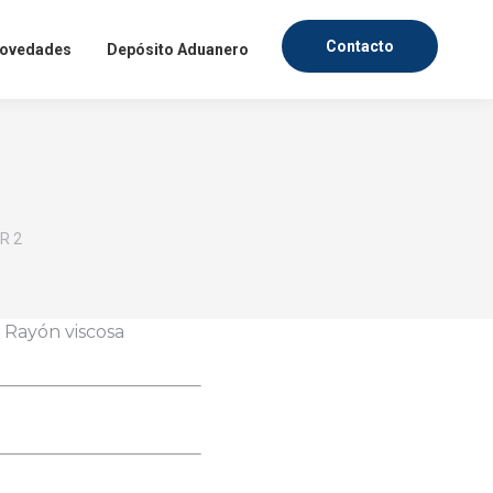
Contacto
ovedades
Depósito Aduanero
R 2
fesionales, dentro de un
mercado textil. Ingresa
 Rayón viscosa
evedad posible.
IAS
ndo textil.