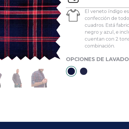
les:
El veneto índigo es
confección de todo
cuadros. Está fabri
negro y azul, e inc
cuentan con 2 tono
He leído y acepto la
Política de Privacidad
combinación.