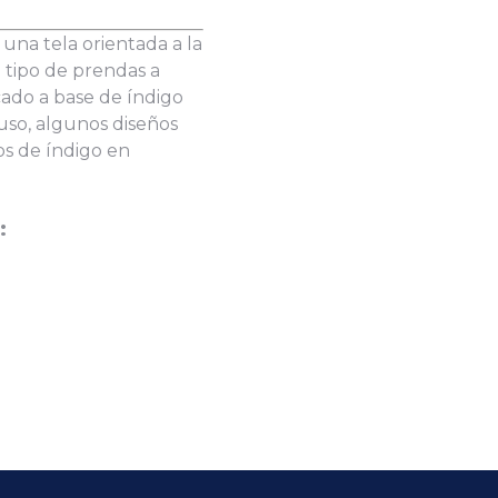
 una tela orientada a la
 tipo de prendas a
cado a base de índigo
luso, algunos diseños
s de índigo en