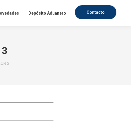
Contacto
ovedades
Depósito Aduanero
 3
LOR 3
fesionales, dentro de un
mercado textil. Ingresa
evedad posible.
IAS
ndo textil.