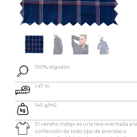
Datos personales:
100% Algodón
1.47 m
140 g/m2
El veneto índigo es una tela orientada a l
confección de todo tipo de prendas a