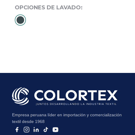
Subir su cv*
Empresa peruana líder en importación y comercialización
textil desde 1968