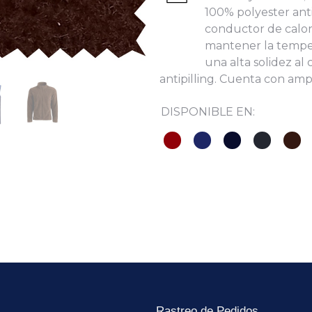
100% polyester anti
les:
conductor de calo
mantener la temper
una alta solidez al
antipilling. Cuenta con amp
He leído y acepto la
Política de Privacidad
DISPONIBLE EN:
Rastreo de Pedidos