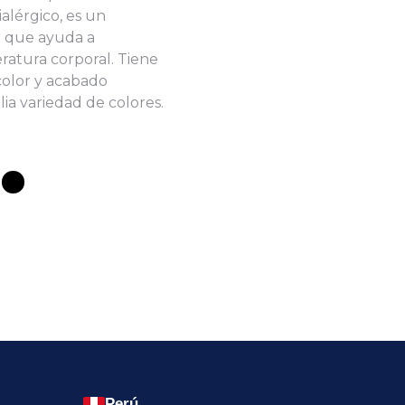
alérgico, es un
r que ayuda a
atura corporal. Tiene
 color y acabado
lia variedad de colores.
Perú