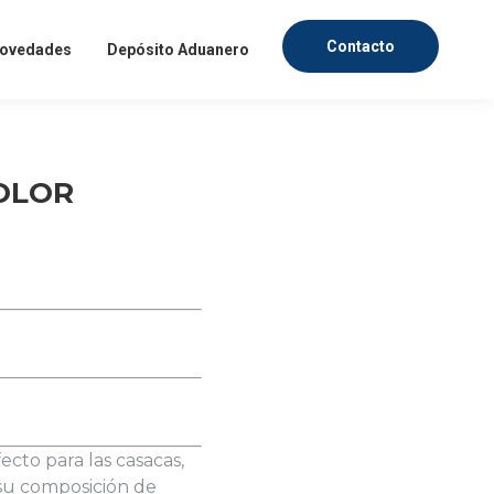
Contacto
ovedades
Depósito Aduanero
OLOR
fesionales, dentro de un
mercado textil. Ingresa
evedad posible.
IAS
to para las casacas,
 su composición de
ndo textil.