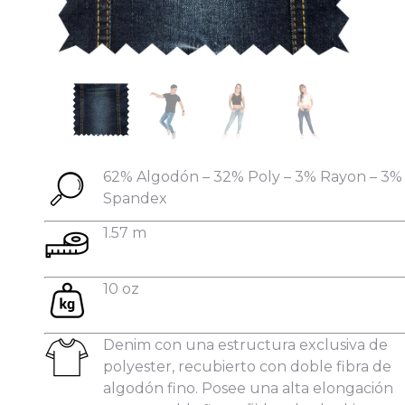
Datos personales:
62% Algodón – 32% Poly – 3% Rayon – 3%
Spandex
1.57 m
10 oz
Denim con una estructura exclusiva de
polyester, recubierto con doble fibra de
algodón fino. Posee una alta elongación