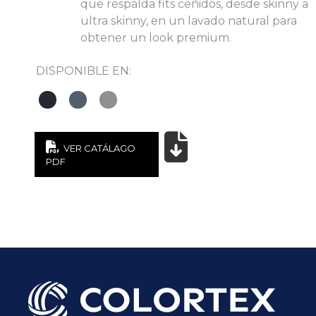
que respalda fits ceñidos, desde skinny a
ultra skinny, en un lavado natural para
obtener un look premium.
DISPONIBLE EN:
Subir su cv*
VER CATÁLAGO
PDF