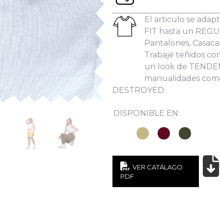
les:
El articulo se ada
FIT hasta un REGUL
Pantalones, Casacas
Trabaje teñidos c
un look de TENDE
He leído y acepto la
Política de Privacidad
manualidades co
DESTROYED.
DISPONIBLE EN:
VER CATÁLAGO
PDF