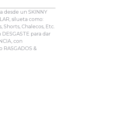
pta desde un SKINNY
AR, silueta como:
, Shorts, Chalecos, Etc.
on DESGASTE para dar
NCIA, con
mo RASGADOS &