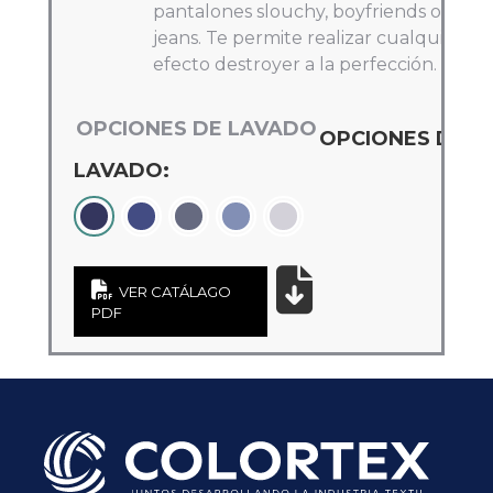
pantalones slouchy, boyfriends o mom
jeans. Te permite realizar cualquier
efecto destroyer a la perfección.
He leído y acepto la
Política de Privacidad
.
VER CATÁLAGO
PDF