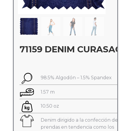
71159 DENIM CURASAO
Subir su cv*
98.5% Algodón – 1.5% Spandex
1.57 m
10.50 oz
Denim dirigido a la confección de
prendas en tendencia como los