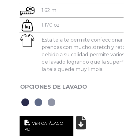
1.62 m
1.170 oz
Esta tela te permite confeccionar
He leído y acepto la
Política de Privacidad
.
prendas con mucho stretch y retorno,
debido a su calidad permite varios tipos
de lavado logrando que la superficie d
la tela quede muy limpia.
VER CATÁLAGO
PDF