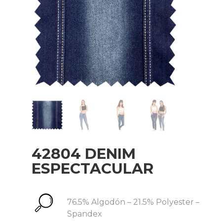
Subir su cv*
42804 DENIM
ESPECTACULAR
76.5% Algodón – 21.5% Polyester – 2%
Spandex