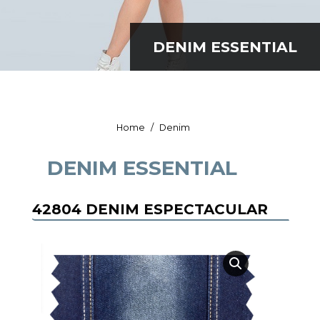
Datos personales:
DENIM ESSENTIAL
He leído y acepto la
Política de Privacidad
You are here:
Home
Denim
DENIM ESSENTIAL
42804 DENIM ESPECTACULAR