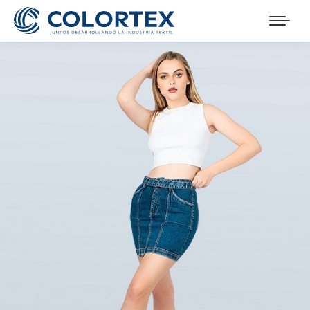
Te ofrecemos la oportunidad de desarrollar y
potenciar tus habilidades personales y profesionales,
dentro de un grato ambiente laboral y con el respaldo
de una marca con más de cinco décadas en el
mercado textil. Ingresa todos tus datos en el
CONOCE MÁS
siguiente formulario. Nos contactaremos contigo a la
SOBRE LAS TENDENCIAS
brevedad posible.
Suscríbete y recibe lo último de las noticias, novedades y
lanzamientos del mundo textil.
Cargo al que postulas: