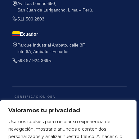
Av. Las Lomas 650,
San Juan de Lurigancho, Lima – Perú.
511 500 2803
Ecuador
Parque Industrial Ambato, calle 3F,
lote 6A, Ambato - Ecuador
593 97 924 3695.
CERTIFICACIÓN OEA
Valoramos tu privacidad
Usamos cookies para mejorar su experiencia de
navegación, mostrarle anuncios o contenidos
Terminos y Condiciones
Politica de Privacidad
personalizados y analizar nuestro tráfico. Al hacer clic