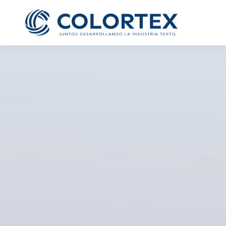
Te ofrecemos la oportun
grato ambiente laboral
todos tus dato
Cargo al que 