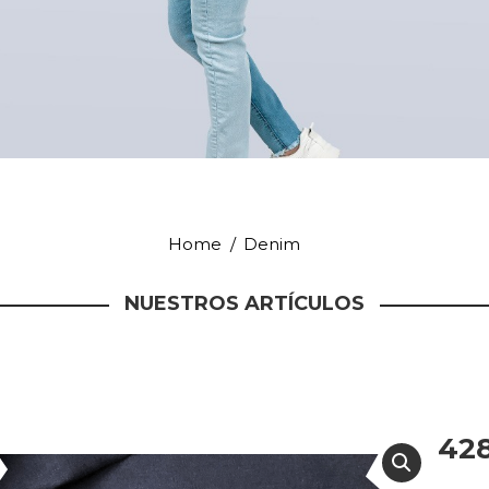
BRE LAS TENDENC
les:
 y recibe lo último de las noticias, novedades y lanzamientos del mu
Home
You are here:
Denim
He leído y acepto la
Política de Privacidad
NUESTROS ARTÍCULOS
428