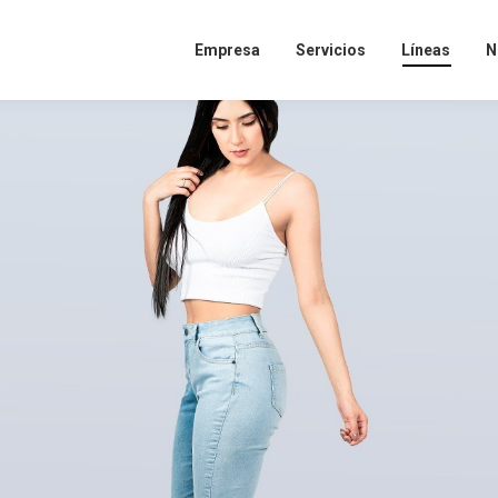
Empresa
Servicios
Líneas
N
idad de desarrollar y potenciar tus habilidades personales y pro
 y con el respaldo de una marca con más de cinco décadas en el 
s en el siguiente formulario. Nos contactaremos contigo a la br
postulas:
CONOCE MÁS