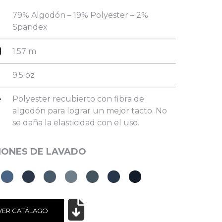
79% Algodón – 19% Polyester – 2%
Spandex
1.57 m
9.5 oz
Polyester recubierto con fibra de
algodón para lograr un mejor tacto. No
se daña la elasticidad con el uso.
VER CATÁLAGO