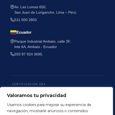
Av. Las Lomas 650,
San Juan de Lurigancho, Lima – Perú.
511 500 2803
Ecuador
Parque Industrial Ambato, calle 3F,
lote 6A, Ambato - Ecuador
593 97 924 3695.
CERTIFICACIÓN OEA
Valoramos tu privacidad
Usamos cookies para mejorar su experiencia de
navegación, mostrarle anuncios o contenidos
Terminos y Condiciones
Politica de Privacidad