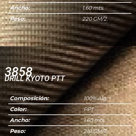
Ancho:
1.60 mts.
Peso:
220 GM/2.
3858
DRILL KYOTO PTT
Composición:
100% Alg.
Color:
PPT
Ancho:
1.60 mts.
Peso:
210 GM/2.