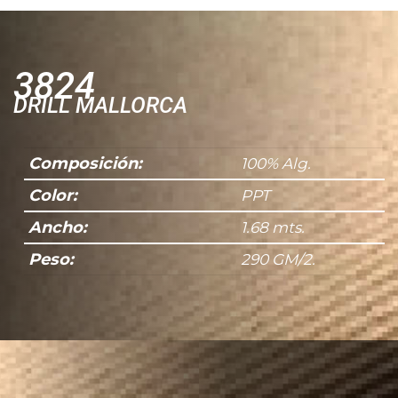
Datos personales:
He leído y acepto la
Política de Privacidad
3824
DRILL MALLORCA
Composición:
100% Alg.
Color:
PPT
Ancho:
1.68 mts.
Peso:
290 GM/2.