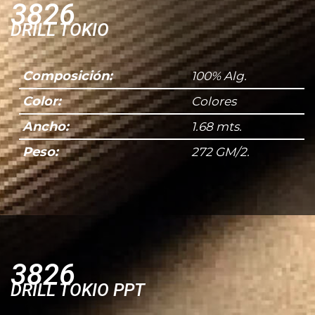
3826
DRILL TOKIO
Composición:
100% Alg.
Color:
Colores
Ancho:
1.68 mts.
Subir su cv*
Peso:
272 GM/2.
3826
DRILL TOKIO PPT