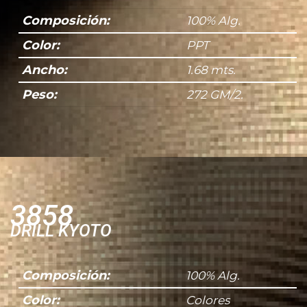
Composición:
100% Alg.
Color:
PPT
Ancho:
1.68 mts.
Peso:
272 GM/2.
He leído y acepto la
Política de Privacidad
.
3858
DRILL KYOTO
Composición:
100% Alg.
Color:
Colores