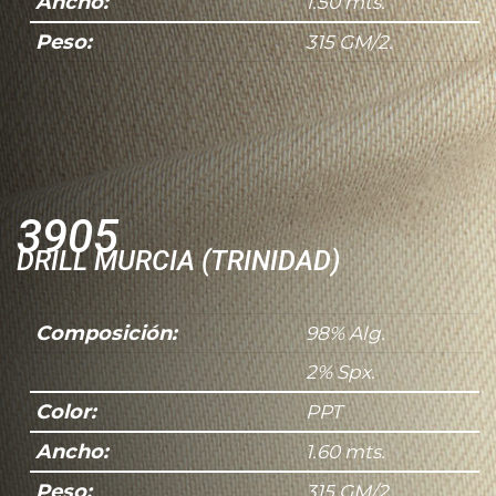
Ancho:
1.50 mts.
Peso:
315 GM/2.
3905
DRILL MURCIA (TRINIDAD)
Composición:
98% Alg.
2% Spx.
Color:
PPT
Ancho:
1.60 mts.
Peso:
315 GM/2.