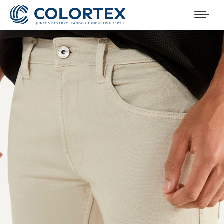
Te ofrecemos la oportunidad de desarrollar y
potenciar tus habilidades personales y profesionales,
dentro de un grato ambiente laboral y con el respaldo
de una marca con más de cinco décadas en el
mercado textil. Ingresa todos tus datos en el
CONOCE MÁS
siguiente formulario. Nos contactaremos contigo a la
SOBRE LAS TENDENCIAS
brevedad posible.
Suscríbete y recibe lo último de las noticias, novedades y
lanzamientos del mundo textil.
Cargo al que postulas: