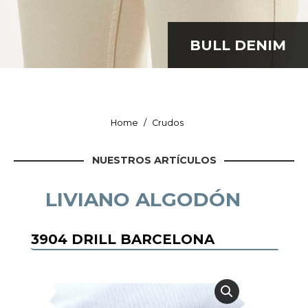
Datos personales:
BULL DENIM
He leído y acepto la
Política de Privacidad
You are here:
Home
Crudos
NUESTROS ARTÍCULOS
LIVIANO ALGODÓN
3904 DRILL BARCELONA