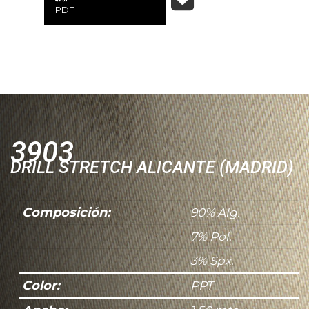
PDF
3903
DRILL STRETCH ALICANTE (MADRID)
Composición:
90% Alg.
7% Pol.
3% Spx.
Color:
PPT