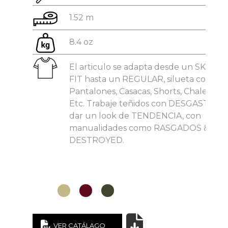
1.52 m
8.4 oz
El articulo se adapta desde un SKINNY
He leído y acepto la
Política de Privacidad
.
FIT hasta un REGULAR, silueta como:
Pantalones, Casacas, Shorts, Chalecos,
Etc. Trabaje teñidos con DESGASTE pa
dar un look de TENDENCIA, con
manualidades como RASGADOS &
DESTROYED.
VER CATÁLAGO