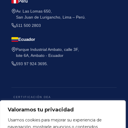
Perú
Av. Las Lomas 650,
San Juan de Lurigancho, Lima – Perú.
511 500 2803
Ecuador
Parque Industrial Ambato, calle 3F,
lote 6A, Ambato - Ecuador
593 97 924 3695.
CERTIFICACIÓN OEA
Valoramos tu privacidad
Usamos cookies para mejorar su experiencia de
navegación, mostrarle anuncios o contenidos
Terminos y Condiciones
Politica de Privacidad