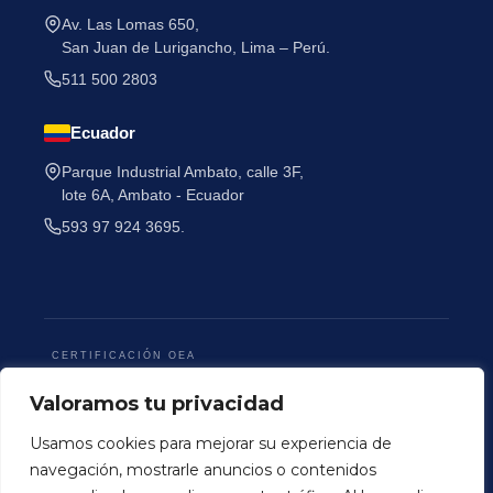
Av. Las Lomas 650,
San Juan de Lurigancho, Lima – Perú.
511 500 2803
Ecuador
He leído y acepto la
Política de Privacidad
.
Parque Industrial Ambato, calle 3F,
lote 6A, Ambato - Ecuador
593 97 924 3695.
CERTIFICACIÓN OEA
Valoramos tu privacidad
Usamos cookies para mejorar su experiencia de
navegación, mostrarle anuncios o contenidos
Terminos y Condiciones
Politica de Privacidad