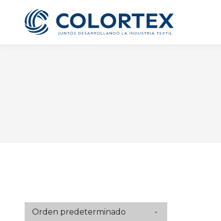
Te ofrecemos la oportun
grato ambiente laboral
todos tus dato
Cargo al que 
SO