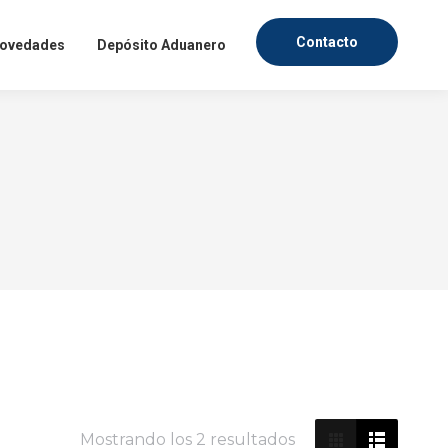
Contacto
ovedades
Depósito Aduanero
fesionales, dentro de un
mercado textil. Ingresa
evedad posible.
IAS
Mostrando los 2 resultados