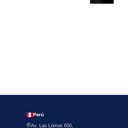
ndo textil.
Perú
Av. Las Lomas 650,