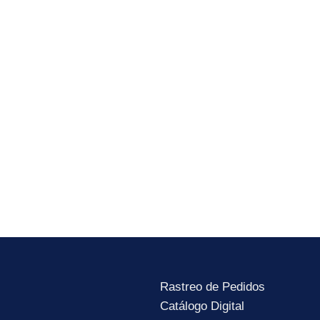
les:
 y recibe lo último de las noticias, novedades y lanzamientos del mu
He leído y acepto la
Política de Privacidad
Rastreo de Pedidos
Catálogo Digital