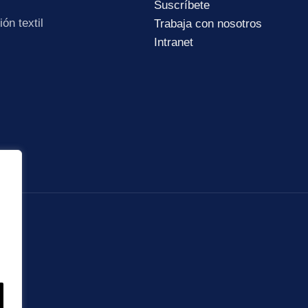
Suscríbete
ón textil
Trabaja con nosotros
Intranet
Subir su cv*