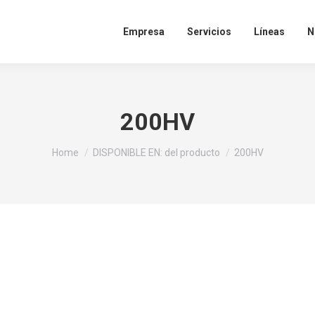
Empresa
Servicios
Líneas
N
200HV
You are here:
Home
DISPONIBLE EN: del producto
200HV
idad de desarrollar y potenciar tus habilidades personales y pro
 y con el respaldo de una marca con más de cinco décadas en el 
s en el siguiente formulario. Nos contactaremos contigo a la br
CONOCE MÁS
postulas:
BRE LAS TENDENC