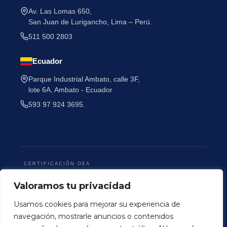
Av. Las Lomas 650,
San Juan de Lurigancho, Lima – Perú.
511 500 2803
Ecuador
He leído y acepto la
Política de Privacidad
.
Parque Industrial Ambato, calle 3F,
lote 6A, Ambato - Ecuador
593 97 924 3695.
CERTIFICACIÓN OEA
Valoramos tu privacidad
Usamos cookies para mejorar su experiencia de
navegación, mostrarle anuncios o contenidos
Terminos y Condiciones
Politica de Privacidad