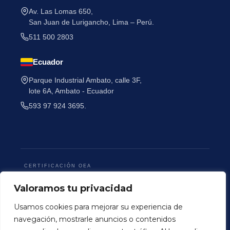
Av. Las Lomas 650,
San Juan de Lurigancho, Lima – Perú.
511 500 2803
Ecuador
He leído y acepto la
Política de Privacidad
.
Parque Industrial Ambato, calle 3F,
lote 6A, Ambato - Ecuador
593 97 924 3695.
CERTIFICACIÓN OEA
Valoramos tu privacidad
Usamos cookies para mejorar su experiencia de
navegación, mostrarle anuncios o contenidos
Terminos y Condiciones
Politica de Privacidad